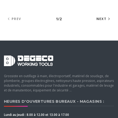
1/2
PREV
NEXT
Grossiste en outillage à main, électroportatif, matériel de soudage, de
plomberie, groupes électrogènes, nettoyeurs haute pression, aspirateurs
industriels, consommables pour l'industrie et garages, matériel de levage
et de manutention, équipement de sécurité ...
HEURES D'OUVERTURES BUREAUX - MAGASINS :
Lundi au Jeudi : 8.00 à 12.00 et 13.00 à 17.00