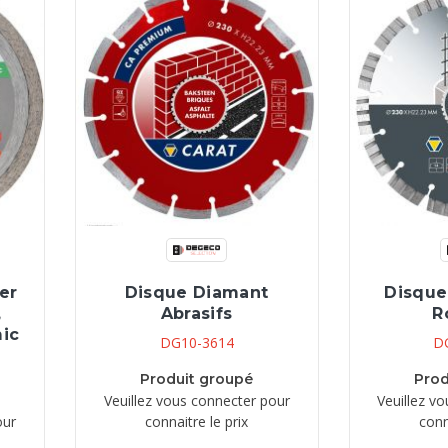
er
Disque Diamant
Disque
,
Abrasifs
R
ic
DG10-3614
D
Produit groupé
Prod
Veuillez vous connecter pour
Veuillez v
our
connaitre le prix
conn