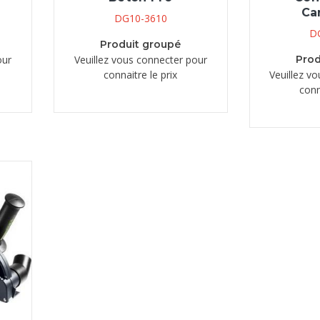
Ca
DG10-3610
D
Produit groupé
our
Veuillez vous connecter pour
Prod
connaitre le prix
Veuillez v
conn