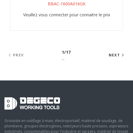
BBAC-1600A016GK
Veuillez vous connecter pour connaitre le prix
1/17
PREV
NEXT
...
Grossiste en outillage à main, électroportatif, matériel de soudage, de
plomberie, groupes électrogènes, nettoyeurs haute pression, aspirateurs
industriels, consommables pour l'industrie et garages, matériel de levage