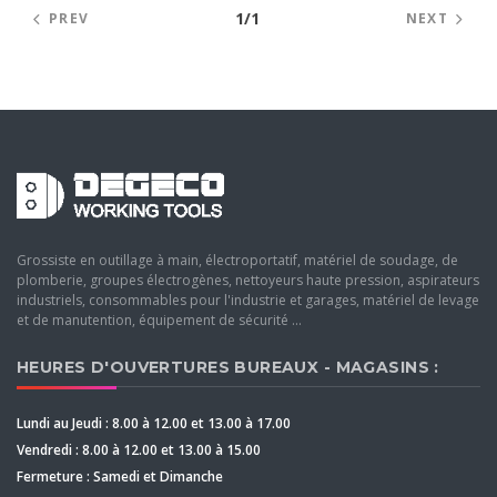
1/1
PREV
NEXT
Grossiste en outillage à main, électroportatif, matériel de soudage, de
plomberie, groupes électrogènes, nettoyeurs haute pression, aspirateurs
industriels, consommables pour l'industrie et garages, matériel de levage
et de manutention, équipement de sécurité ...
HEURES D'OUVERTURES BUREAUX - MAGASINS :
Lundi au Jeudi : 8.00 à 12.00 et 13.00 à 17.00
Vendredi : 8.00 à 12.00 et 13.00 à 15.00
Fermeture : Samedi et Dimanche