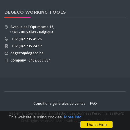
DEGECO WORKING TOOLS
Avenue de l'Optimisme 15,
1140 - Bruxelles - Belgique
+32 (0)2 735 41 26
+32 (0)2 735 24 17
degeco@degeco.be
Company : 0402.609.584
Conditions générales de ventes
FAQ
Règlement Général sur la Protection des Données Personnelles (RGPD)
This website is using cookies.
More info
.
© All rights reserved. Made with
by Colorweb BVBA
That's Fine