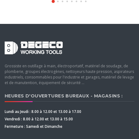
Grossiste en outillage à main, électroportatif, matériel de soudage, de
plomberie, groupes électrogènes, nettoyeurs haute pression, aspirateurs
industriels, consommables pour l'industrie et garages, matériel de levage
et de manutention, équipement de sécurité ...
HEURES D'OUVERTURES BUREAUX - MAGASINS :
Lundi au Jeudi : 8.00 à 12.00 et 13.00 à 17.00
Vendredi : 8.00 à 12.00 et 13.00 à 15.00
Fermeture : Samedi et Dimanche