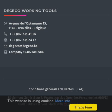
DEGECO WORKING TOOLS
Avenue de l'Optimisme 15,
1140 - Bruxelles - Belgique
+32 (0)2 735 41 26
+32 (0)2 735 24 17
degeco@degeco.be
Company : 0402.609.584
Conditions générales de ventes
FAQ
Règlement Général sur la Protection des Données Personnelles (RGPD)
This website is using cookies.
More info
.
© All rights reserved. Made with
by Colorweb BVBA
That's Fine