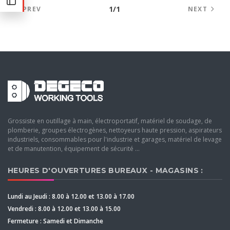
1/1
PREV
NEXT
Grossiste en outillage à main, électroportatif, matériel de soudage, de
plomberie, groupes électrogènes, nettoyeurs haute pression, aspirateurs
industriels, consommables pour l'industrie et garages, matériel de levage
et de manutention, équipement de sécurité ...
HEURES D'OUVERTURES BUREAUX - MAGASINS :
Lundi au Jeudi : 8.00 à 12.00 et 13.00 à 17.00
Vendredi : 8.00 à 12.00 et 13.00 à 15.00
Fermeture : Samedi et Dimanche