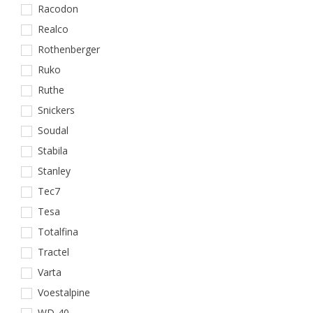
Racodon
Realco
Rothenberger
Ruko
Ruthe
Snickers
Soudal
Stabila
Stanley
Tec7
Tesa
Totalfina
Tractel
Varta
Voestalpine
WD-40