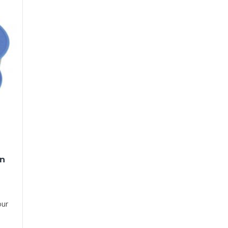
in
our