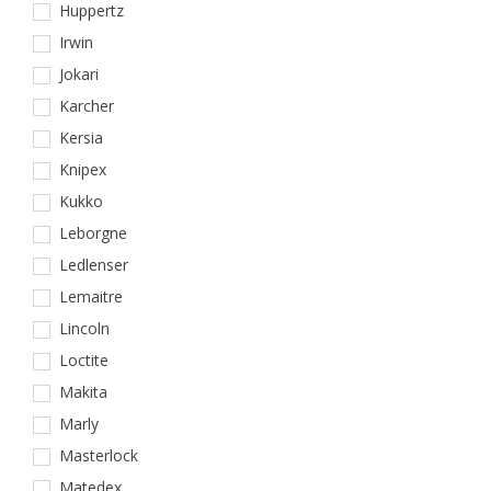
Huppertz
Irwin
Jokari
Karcher
Kersia
Knipex
Kukko
Leborgne
Ledlenser
Lemaitre
Lincoln
Loctite
Makita
Marly
Masterlock
Matedex